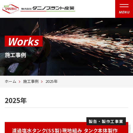
ホーム
MENU
会社概要
Works
事業案内
施工事例
施工事例
保有設備
ホーム
施工事例
2025年
採用情報
2025年
プライバシーポリシー
サイトマップ
製缶・製作工事業
濾過塩水タンク(SS製)現地組み タンク本体製作